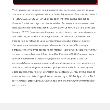
** Les données personnelles communiquées sont nécessaires aux fins de vous
contacter et sont enregistrées dans un fichier informatisé. Elles sont destinées à
RSF RIDEAUX SERVICE FRANCE et ses sous-traitants dans le seul but de
répondre à votre message. Les données collectées seront communiquées aux
seuls destinataires suivants: RSF RIDEAUX SERVICE FRANCE 2 Imp. de la Voie
Romaine 69290 Craponne info@rideaux-services-france.com. Vous disposez de
droits d’accès, de rectification, d’effacement, de portabilité, de limitation,
d’opposition, de retrait de votre consentement à tout moment et du droit
d’introduire une réclamation auprès d’une autorité de contrôle, ainsi que
d’organiser le sort de vos données post-mortem. Vous pouvez exercer ces droits
par voie postale à l'adresse 2 Imp. de la Voie Romaine 69290 Craponne ou par
courrier électronique à l'adresse info@rideaux-services-france.com. Un
justificatif d'identité pourra vous être demandé. Nous conservons vos données
pendant la période de prise de contact puis pendant la durée de prescription
légale aux fins probatoires et de gestion des contentieux. Vous avez le droit de
vous inscrire sur la liste d'opposition au démarchage téléphonique, disponible à
cette adresse:
Bloctel.gouv.fr
. Consultez le site cnil.fr pour plus d’informations
sur vos droits.