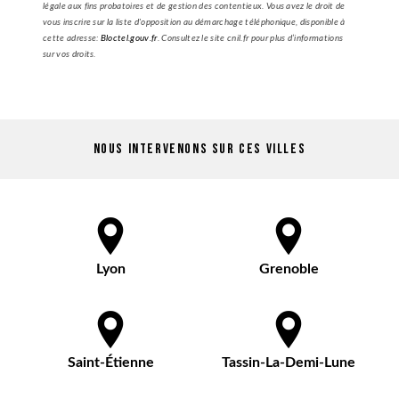
légale aux fins probatoires et de gestion des contentieux. Vous avez le droit de
vous inscrire sur la liste d'opposition au démarchage téléphonique, disponible à
cette adresse:
Bloctel.gouv.fr
. Consultez le site cnil.fr pour plus d’informations
sur vos droits.
Nous intervenons sur ces villes
Lyon
Grenoble
Saint-Étienne
Tassin-La-Demi-Lune