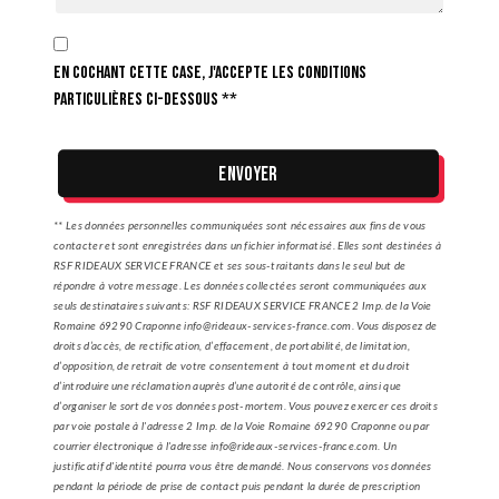
En cochant cette case, j'accepte les conditions
particulières ci-dessous **
Envoyer
** Les données personnelles communiquées sont nécessaires aux fins de vous
contacter et sont enregistrées dans un fichier informatisé. Elles sont destinées à
RSF RIDEAUX SERVICE FRANCE et ses sous-traitants dans le seul but de
répondre à votre message. Les données collectées seront communiquées aux
seuls destinataires suivants: RSF RIDEAUX SERVICE FRANCE 2 Imp. de la Voie
Romaine 69290 Craponne info@rideaux-services-france.com. Vous disposez de
droits d’accès, de rectification, d’effacement, de portabilité, de limitation,
d’opposition, de retrait de votre consentement à tout moment et du droit
d’introduire une réclamation auprès d’une autorité de contrôle, ainsi que
d’organiser le sort de vos données post-mortem. Vous pouvez exercer ces droits
par voie postale à l'adresse 2 Imp. de la Voie Romaine 69290 Craponne ou par
courrier électronique à l'adresse info@rideaux-services-france.com. Un
justificatif d'identité pourra vous être demandé. Nous conservons vos données
pendant la période de prise de contact puis pendant la durée de prescription